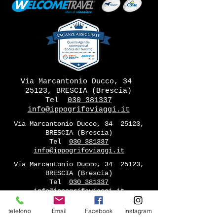
Via Marcantonio Ducco, 34
25123, BRESCIA (Brescia)
Tel
030 381337
info@ippogrifoviaggi.it
Via Marcantonio Ducco, 34
25123,
BRESCIA (Brescia)
Tel
030 381337
info@ippogrifoviaggi.it
Via Marcantonio Ducco, 34
25123,
BRESCIA (Brescia)
Tel
030 381337
info@ippogrifoviaggi.it
Via Marcantonio Ducco, 34
25123,
telefono
Email
Facebook
Instagram
BRESCIA (Brescia)