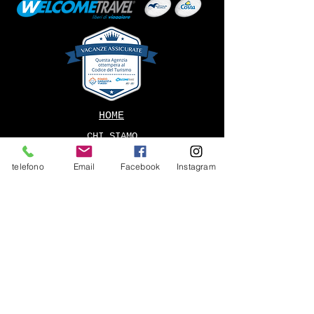
HOME
CHI SIAMO
LA NOSTRA ESPERIENZA
telefono
Email
Facebook
Instagram
TERMINI E CONDIZIONI
INFORMATIVA COOKIE
PRIVACY
Via Marcantonio Ducco, 34
25123, BRESCIA (Brescia)
Tel
030 381337
info@ippogrifoviaggi.it
Ippogrifo Viaggi licenza 064736 del