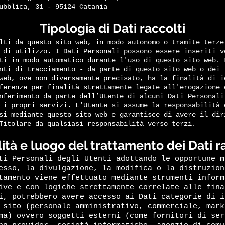
ubblica, 31 - 95124 Catania
Tipologia di Dati raccolti
lti da questo sito web, in modo autonomo o tramite terze
 di utilizzo. I Dati Personali possono essere inseriti v
ti in modo automatico durante l'uso di questo sito web. 
nti di tracciamento - da parte di questo sito web o dei 
web, ove non diversamente precisato, ha la finalità di i
ferenze per finalità strettamente legate all'erogazione 
nferimento da parte dell’Utente di alcuni Dati Personali
 i propri servizi. L'Utente si assume la responsabilità 
si mediante questo sito web e garantisce di avere il dir
Titolare da qualsiasi responsabilità verso terzi.
tà e luogo del trattamento dei Dati r
ti Personali degli Utenti adottando le opportune m
esso, la divulgazione, la modifica o la distruzion
tamento viene effettuato mediante strumenti inform
ive e con logiche strettamente correlate alle fina
i, potrebbero avere accesso ai Dati categorie di i
 sito (personale amministrativo, commerciale, mark
ma) ovvero soggetti esterni (come fornitori di ser